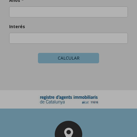
Años *
Interés
CALCULAR