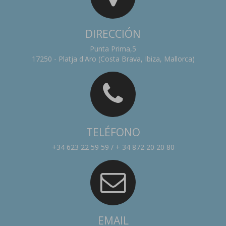
DIRECCIÓN
Punta Prima,5
17250 - Platja d'Aro (Costa Brava, Ibiza, Mallorca)
TELÉFONO
+34 623 22 59 59 / + 34 872 20 20 80
EMAIL