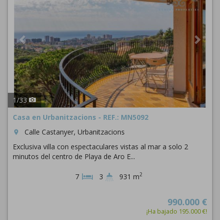
1
/
33
Casa en Urbanitzacions - REF.: MN5092
Calle Castanyer, Urbanitzacions
room
Exclusiva villa con espectaculares vistas al mar a solo 2
minutos del centro de Playa de Aro E...
2
7
3
931 m
990.000 €
¡Ha bajado 195.000 €!