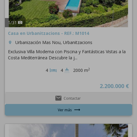
1
/
31
Casa en Urbanitzacions - REF.: M1014
Urbanización Mas Nou, Urbanitzacions
room
Exclusiva Villa Moderna con Piscina y Fantásticas Vistas a la
Costa Mediterránea Descubre la j...
2
4
4
2000 m
2.200.000 €
email
Contactar
trending_flat
Ver más
Previous
Next