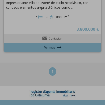
Impresionante villa de 490m² de estilo neoclásico, con
curiosos elementos arquitectónicos como ...
2
7
6
8000 m
3.800.000 €
email
Contactar
trending_flat
Ver más
1