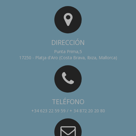
DIRECCIÓN
Punta Prima,5
17250 - Platja d'Aro (Costa Brava, Ibiza, Mallorca)
TELÉFONO
+34 623 22 59 59 / + 34 872 20 20 80