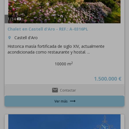
1
/
34
Chalet en Castell d'Aro - REF.: A-0316PL
Castell d'Aro
room
Historica masía fortificada de siglo XIV, actualmente
acondicionada como restaurante y hostal. ...
2
10000 m
1.500.000 €
email
Contactar
trending_flat
Ver más
Previous
Next