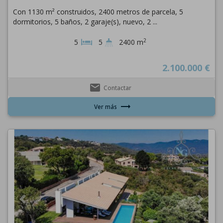
Con 1130 m² construidos, 2400 metros de parcela, 5
dormitorios, 5 baños, 2 garaje(s), nuevo, 2 ...
2
5
5
2400 m
2.100.000 €
email
Contactar
trending_flat
Ver más
Previous
Next