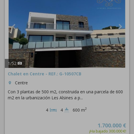
1
/
52
Chalet en Centre - REF.: G-10507CB
Centre
room
Con 3 plantas de 500 m2, construida en una parcela de 600
m2 en la urbanización Les Alsines a p...
2
4
4
600 m
1.700.000 €
¡Ha bajado 300.000 €!