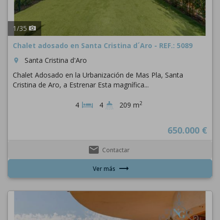
1
/
35
Chalet adosado en Santa Cristina d´Aro - REF.: 5089
Santa Cristina d'Aro
room
Chalet Adosado en la Urbanización de Mas Pla, Santa
Cristina de Aro, a Estrenar Esta magnífica...
2
4
4
209 m
650.000 €
email
Contactar
trending_flat
Ver más
Previous
Next