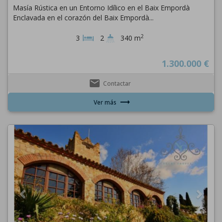
Masía Rústica en un Entorno Idílico en el Baix Empordà
Enclavada en el corazón del Baix Empordà...
2
3
2
340 m
1.300.000 €
email
Contactar
trending_flat
Ver más
Previous
Next