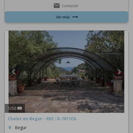
email
Contactar
trending_flat
Ver más
Previous
Next
1
/
50
Chalet en Begur - REF.: B-7811Cb
Begur
room