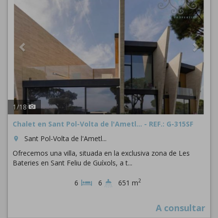
1
/
18
Chalet en Sant Pol-Volta de l'Ametl... - REF.: G-315SF
Sant Pol-Volta de l'Ametl...
room
Ofrecemos una villa, situada en la exclusiva zona de Les
Bateries en Sant Feliu de Guíxols, a t...
2
6
6
651 m
A consultar