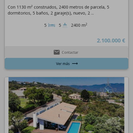
Con 1130 m² construidos, 2400 metros de parcela, 5
dormitorios, 5 baños, 2 garaje(s), nuevo, 2 ...
2
5
5
2400 m
2.100.000 €
email
Contactar
trending_flat
Ver más
Previous
Next