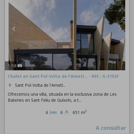
1
/
18
Chalet en Sant Pol-Volta de l'Ametl... - REF.: G-315SF
Sant Pol-Volta de l'Ametl...
room
Ofrecemos una villa, situada en la exclusiva zona de Les
Bateries en Sant Feliu de Guíxols, a t...
2
6
6
651 m
A consultar