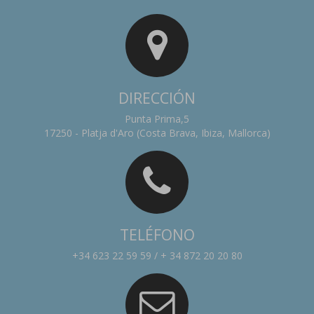
DIRECCIÓN
Punta Prima,5
17250 - Platja d'Aro (Costa Brava, Ibiza, Mallorca)
TELÉFONO
+34 623 22 59 59 / + 34 872 20 20 80