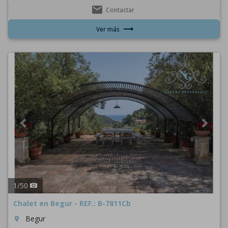
email
Contactar
trending_flat
Ver más
Previous
Next
1
/
50
Chalet en Begur - REF.: B-7811Cb
Begur
room