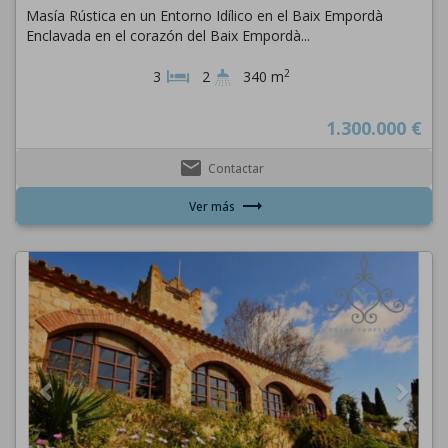
Masía Rústica en un Entorno Idílico en el Baix Empordà
Enclavada en el corazón del Baix Empordà...
2
3
2
340 m
1.300.000 €
email
Contactar
trending_flat
Ver más
Previous
Next