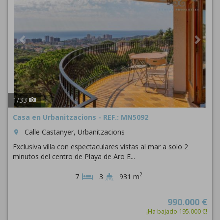
1
/
33
Casa en Urbanitzacions - REF.: MN5092
Calle Castanyer, Urbanitzacions
room
Exclusiva villa con espectaculares vistas al mar a solo 2
minutos del centro de Playa de Aro E...
2
7
3
931 m
990.000 €
¡Ha bajado 195.000 €!