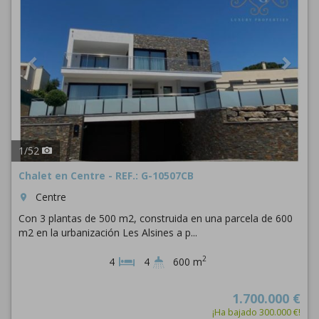
1
/
52
Chalet en Centre - REF.: G-10507CB
Centre
room
Con 3 plantas de 500 m2, construida en una parcela de 600
m2 en la urbanización Les Alsines a p...
2
4
4
600 m
1.700.000 €
¡Ha bajado 300.000 €!