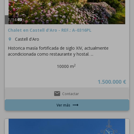
1
/
34
Chalet en Castell d'Aro - REF.: A-0316PL
Castell d'Aro
room
Historica masía fortificada de siglo XIV, actualmente
acondicionada como restaurante y hostal. ...
2
10000 m
1.500.000 €
email
Contactar
trending_flat
Ver más
Previous
Next