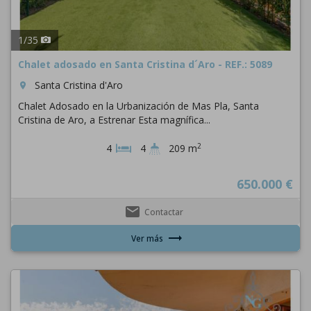
1
/
35
Chalet adosado en Santa Cristina d´Aro - REF.: 5089
Santa Cristina d'Aro
room
Chalet Adosado en la Urbanización de Mas Pla, Santa
Cristina de Aro, a Estrenar Esta magnífica...
2
4
4
209 m
650.000 €
email
Contactar
trending_flat
Ver más
Previous
Next