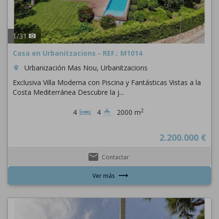
1
/
31
Casa en Urbanitzacions - REF.: M1014
Urbanización Mas Nou, Urbanitzacions
room
Exclusiva Villa Moderna con Piscina y Fantásticas Vistas a la
Costa Mediterránea Descubre la j...
2
4
4
2000 m
2.200.000 €
email
Contactar
trending_flat
Ver más
Previous
Next