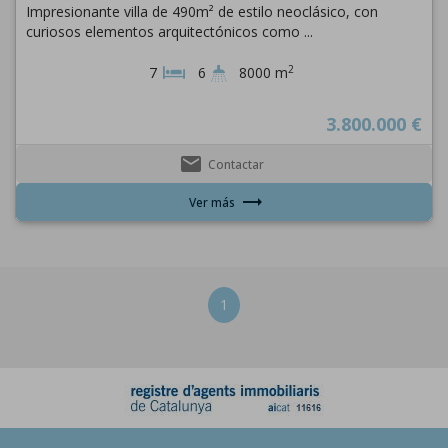
Impresionante villa de 490m² de estilo neoclásico, con
curiosos elementos arquitectónicos como ...
2
7
6
8000 m
3.800.000 €
email
Contactar
trending_flat
Ver más
1